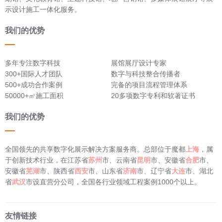
示设计施工一体化服务。
我们的优势
多年专注数字科技
展馆展厅设计专家
300+国际人才团队
数字与科技整合传播者
500+成功合作案例
完备的项目流程管理体系
50000+㎡施工面积
20多项数字专利和软著证书
我们的优势
全国领先的共享数字化展示解决方案服务商。总部位于魔都
上海
，属
于创新技术行业，在江苏省
苏州
市、云南省
昆明
市、安徽省
合肥
市、
安徽省
芜湖
市、陕西省
西安
市、山东省
济南
市、辽宁省
大连
市、湖北
省
武汉
市设直营分公司，全国各行业领域工程案例1000个以上。
友情链接