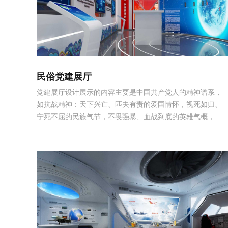
民俗党建展厅
党建展厅设计展示的内容主要是中国共产党人的精神谱系，
如抗战精神：天下兴亡、匹夫有责的爱国情怀，视死如归、
宁死不屈的民族气节，不畏强暴、血战到底的英雄气概，百
折不挠、坚忍不拔的必胜信念；长征精神：坚定信念、奋斗
不息的革命精神，灵活机智、顽强拼搏的精神，不畏艰险、
艰苦奋斗的精神，勇往直前、无坚不催的精神...