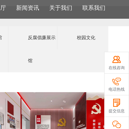
创造梦想品牌
展厅
新闻资讯
关于我们
联系我们
构筑者
馆
反腐倡廉展示
校园文化
红色文
体
物
反腐倡
透
校园文
楼
面积
化馆
廉展示馆
化
0000+
感互动
体识别
明橱窗
体灯光秀
馆
在线咨询
裸眼3D
互动矩阵
电话热线
提交信息