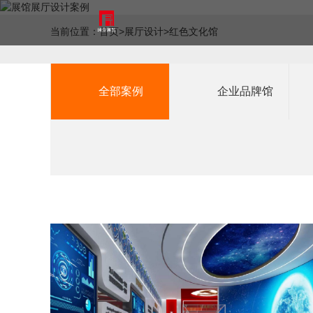
数字科技整
当前位置：
首页
>
展厅设计
>
红色文化馆
多年
全部案例
企业品牌馆
数字科技 整合服务
地产新营销 · 助力房地产数字化革新
创新突破 · 互动科技
展馆展厅经验
为客户提供多媒体展馆展厅设
精于建筑动画、数字沙盘、地
以前沿数字化互动技术营造空
12+
计施工一体化服务
产营销中心、微信销售系统
间里的交互体验与生动感知