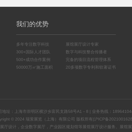
我们的优势
多年专注数字科技
展馆展厅设计专家
300+国际人才团队
数字与科技整合传播者
500+成功合作案例
完备的项目流程管理体系
50000万㎡施工面积
20多项数字专利和软著证书
司地址：上海市崇明区横沙乡富民支路58号A1－8 | 业务热线：
18964104
pyright © 2024 瑞萦展览（上海）有限公司 版权所有|
沪ICP备202100162
展厅设计
，企业数字展厅，产业园区规划馆等展馆展厅设计服务。展馆展