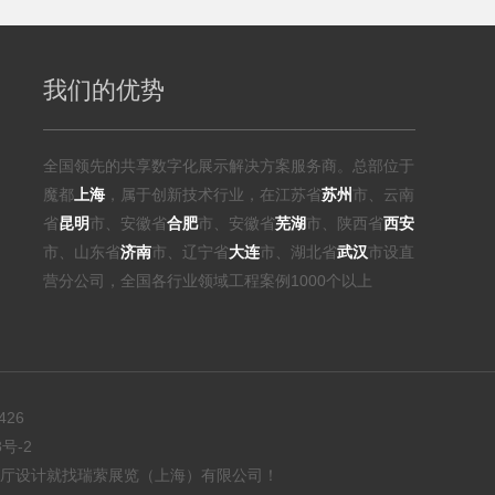
我们的优势
全国领先的共享数字化展示解决方案服务商。总部位于
魔都
上海
，属于创新技术行业，在江苏省
苏州
市、云南
省
昆明
市、安徽省
合肥
市、安徽省
芜湖
市、陕西省
西安
市、山东省
济南
市、辽宁省
大连
市、湖北省
武汉
市设直
营分公司，全国各行业领域工程案例1000个以上
426
8号-2
厅设计就找瑞萦展览（上海）有限公司！