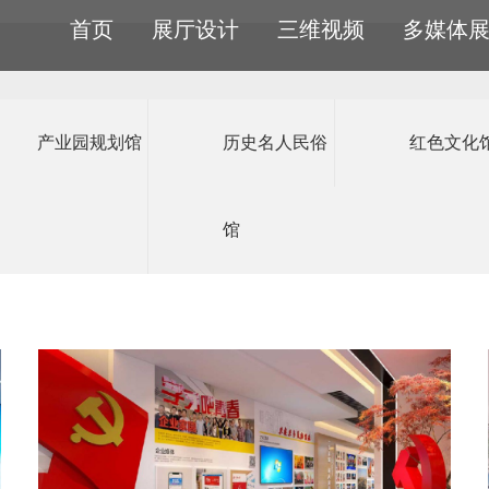
合服务 · 为梦想者
首页
展厅设计
三维视频
多媒体
展馆展厅设计经验，我们是数字科技世界的
产业园规划馆
历史名人民俗
红色文化
企业品
互
数
产业园
地
历史名
裸
成功合作案例
累计施工
牌馆
规划馆
人民俗馆
500+
5
动桌面
字沙盘
面互动
眼3D
馆
工业动画
数字沙盘